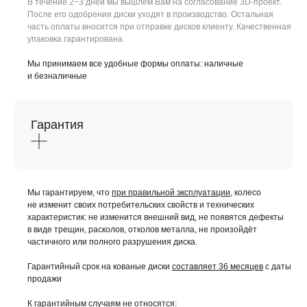
В течение 2−3 дней мы вышлем Вам на согласование 3D-проект.
После его одобрения диски уходят в производство. Остальная
часть оплаты вносится при отправке дисков клиенту. Качественная
упаковка гарантирована.
Мы принимаем все удобные формы оплаты: наличные
и безналичные
Гарантия
Мы гарантируем, что
при правильной эксплуатации
, колесо
не изменит своих потребительских свойств и технических
характеристик: не изменится внешний вид, не появятся дефекты
в виде трещин, расколов, отколов металла, не произойдёт
частичного или полного разрушения диска.
Гарантийный срок на кованые диски
составляет 36 месяцев
с даты
продажи
К гарантийным случаям не относятся: