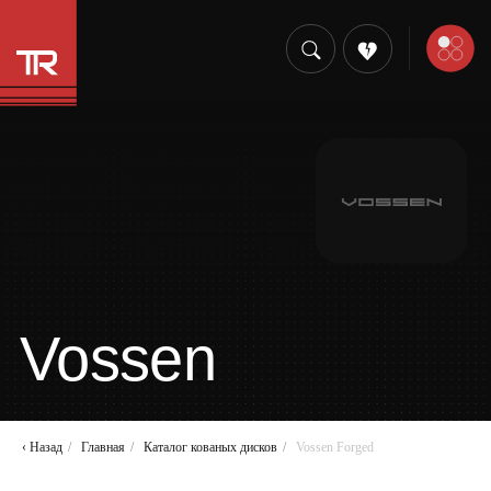
Vossen
‹ Назад
/
Главная
/
Каталог кованых дисков
/
Vossen Forged