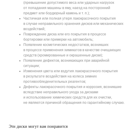
(превышение допустимого веса или ударных нагрузок
от попадания машины в яму, наезд на посторонний
предмет или бордюрный камень и т. п.);
Частичная или полная утеря лакокрасочного покрытия
в случае неправильного хранения дисков или механических
воздействий;
Повреждение диска или его покрытия в процессе
бортировки или примерки на автомобиль;
Появление косметических недостатков, возникших
в процессе применения химикатов в качестве очищающих
средств (хромированные и окрашенные диски);
Появление дефектов, возникающих при аварийной
ситуации;
Изменения цвета или вздутия лакокрасочного покрытия
в результате воздействия на колеса зимних
противообледенительных реагентов;
Дефекты лакокрасочного покрытия и коррозия, возникшие
вследствие неправильного ухода за дисками
и использование химических средств для их очистки,
не являются причиной обращения по гарантийному случаю.
Эти диски могут вам понравится