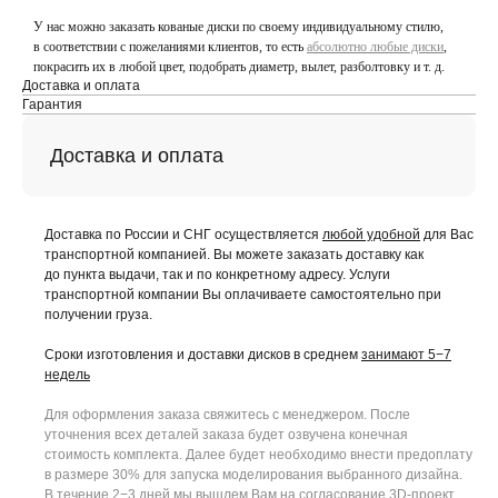
У нас можно заказать кованые диски по своему индивидуальному стилю,
в соответствии с пожеланиями клиентов, то есть
абсолютно любые диски
,
покрасить их в любой цвет, подобрать диаметр, вылет, разболтовку и т. д.
Доставка и оплата
Гарантия
Доставка и оплата
Доставка по России и СНГ осуществляется
любой удобной
для Вас
транспортной компанией. Вы можете заказать доставку как
до пункта выдачи, так и по конкретному адресу. Услуги
транспортной компании Вы оплачиваете самостоятельно при
получении груза.
Сроки изготовления и доставки дисков в среднем
занимают 5−7
недель
Для оформления заказа свяжитесь с менеджером. После
уточнения всех деталей заказа будет озвучена конечная
стоимость комплекта. Далее будет необходимо внести предоплату
в размере 30% для запуска моделирования выбранного дизайна.
В течение 2−3 дней мы вышлем Вам на согласование 3D-проект.