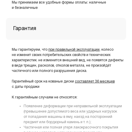
Мы принимаем все удобные формы оплаты: наличные
и безналичные
Гарантия
Мы гарантируем, что
при правильной эксплуатации
, колесо
не изменит своих потребительских свойств и технических
характеристик: не изменится внешний вид, не появятся дефекты
в виде трещин, расколов, отколов металла, не произойдёт
частичного или полного разрушения диска.
Гарантийный срок на кованые диски
составляет 36 месяцев
с даты продажи
К гарантийным случаям не относятся:
Появление деформации при неправильной эксплуатации
(превышение допустимого веса или ударных нагрузок
от попадания машины в яму, наезд на посторонний
предмет или бордюрный камень и т. п.);
Частичная или полная утеря лакокрасочного покрытия