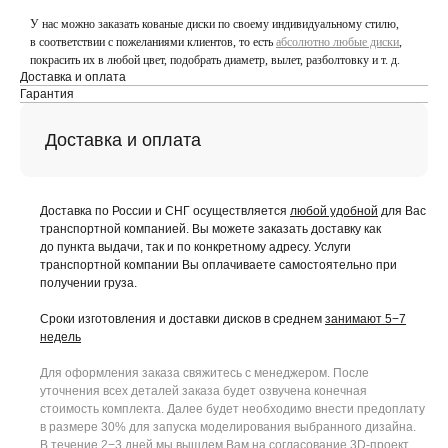
У нас можно заказать кованые диски по своему индивидуальному стилю,
в соответствии с пожеланиями клиентов, то есть
абсолютно любые диски
,
покрасить их в любой цвет, подобрать диаметр, вылет, разболтовку и т. д.
Доставка и оплата
Гарантия
Доставка и оплата
Доставка по России и СНГ осуществляется
любой удобной
для Вас
транспортной компанией. Вы можете заказать доставку как
до пункта выдачи, так и по конкретному адресу. Услуги
транспортной компании Вы оплачиваете самостоятельно при
получении груза.
Сроки изготовления и доставки дисков в среднем
занимают 5−7
недель
Для оформления заказа свяжитесь с менеджером. После
уточнения всех деталей заказа будет озвучена конечная
стоимость комплекта. Далее будет необходимо внести предоплату
в размере 30% для запуска моделирования выбранного дизайна.
В течение 2−3 дней мы вышлем Вам на согласование 3D-проект.