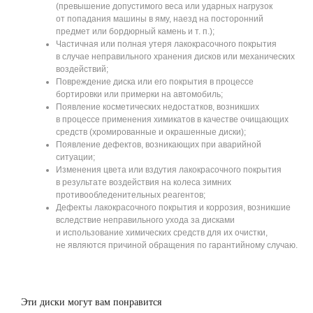
(превышение допустимого веса или ударных нагрузок
от попадания машины в яму, наезд на посторонний
предмет или бордюрный камень и т. п.);
Частичная или полная утеря лакокрасочного покрытия
в случае неправильного хранения дисков или механических
воздействий;
Повреждение диска или его покрытия в процессе
бортировки или примерки на автомобиль;
Появление косметических недостатков, возникших
в процессе применения химикатов в качестве очищающих
средств (хромированные и окрашенные диски);
Появление дефектов, возникающих при аварийной
ситуации;
Изменения цвета или вздутия лакокрасочного покрытия
в результате воздействия на колеса зимних
противообледенительных реагентов;
Дефекты лакокрасочного покрытия и коррозия, возникшие
вследствие неправильного ухода за дисками
и использование химических средств для их очистки,
не являются причиной обращения по гарантийному случаю.
Эти диски могут вам понравится