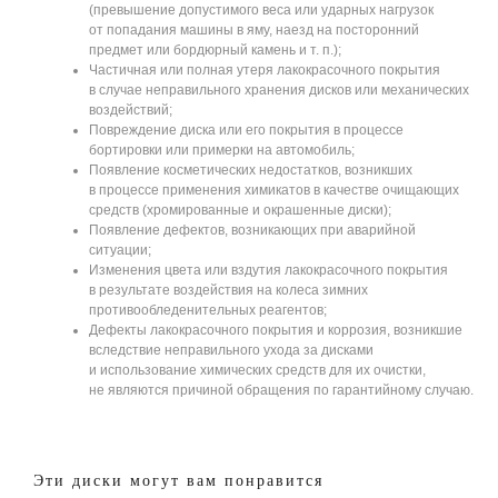
(превышение допустимого веса или ударных нагрузок
от попадания машины в яму, наезд на посторонний
предмет или бордюрный камень и т. п.);
Частичная или полная утеря лакокрасочного покрытия
в случае неправильного хранения дисков или механических
воздействий;
Повреждение диска или его покрытия в процессе
бортировки или примерки на автомобиль;
Появление косметических недостатков, возникших
в процессе применения химикатов в качестве очищающих
средств (хромированные и окрашенные диски);
Появление дефектов, возникающих при аварийной
ситуации;
Изменения цвета или вздутия лакокрасочного покрытия
в результате воздействия на колеса зимних
противообледенительных реагентов;
Дефекты лакокрасочного покрытия и коррозия, возникшие
вследствие неправильного ухода за дисками
и использование химических средств для их очистки,
не являются причиной обращения по гарантийному случаю.
Эти диски могут вам понравится