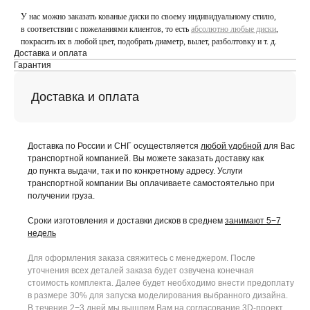
У нас можно заказать кованые диски по своему индивидуальному стилю,
в соответствии с пожеланиями клиентов, то есть
абсолютно любые диски
,
покрасить их в любой цвет, подобрать диаметр, вылет, разболтовку и т. д.
Доставка и оплата
Гарантия
Доставка и оплата
Доставка по России и СНГ осуществляется
любой удобной
для Вас
транспортной компанией. Вы можете заказать доставку как
до пункта выдачи, так и по конкретному адресу. Услуги
транспортной компании Вы оплачиваете самостоятельно при
получении груза.
Сроки изготовления и доставки дисков в среднем
занимают 5−7
недель
Для оформления заказа свяжитесь с менеджером. После
уточнения всех деталей заказа будет озвучена конечная
стоимость комплекта. Далее будет необходимо внести предоплату
в размере 30% для запуска моделирования выбранного дизайна.
В течение 2−3 дней мы вышлем Вам на согласование 3D-проект.