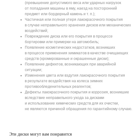
(превышение допустимого веса или ударных нагрузок
от попадания машины в яму, наезд на посторонний
предмет или бордюрный камень и т. п.);
Частичная или полная утеря лакокрасочного покрытия
в случае неправильного хранения дисков или механических
воздействий;
Повреждение диска или его покрытия в процессе
бортировки или примерки на автомобиль;
Появление косметических недостатков, возникших
в процессе применения химикатов в качестве очищающих
средств (хромированные и окрашенные диски);
Появление дефектов, возникающих при аварийной
ситуации;
Изменения цвета или вздутия лакокрасочного покрытия
в результате воздействия на колеса зимних
противообледенительных реагентов;
Дефекты лакокрасочного покрытия и коррозия, возникшие
вследствие неправильного ухода за дисками
и использование химических средств для их очистки,
не являются причиной обращения по гарантийному случаю.
Эти диски могут вам понравится