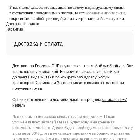
У нас можно заказать кованые диски по своему индивидуальному стилю,
в соответствии с пожеланиями клиентов, то есть
абсолютно любые диски
,
покрасить их в любой цвет, подобрать диаметр, вылет, разболтовку и т. д.
Доставка и оплата
Гарантия
Доставка и оплата
Доставка по России и СНГ осуществляется
любой удобной
для Вас
транспортной компанией. Вы можете заказать доставку как
до пункта выдачи, так и по конкретному адресу. Услуги
транспортной компании Вы оплачиваете самостоятельно при
получении груза.
Сроки изготовления и доставки дисков в среднем
занимают 5−7
недель
Для оформления заказа свяжитесь с менеджером. После
уточнения всех деталей заказа будет озвучена конечная
стоимость комплекта. Далее будет необходимо внести предоплату
в размере 30% для запуска моделирования выбранного дизайна.
В течение 2−3 дней мы вышлем Вам на согласование 3D-проект.