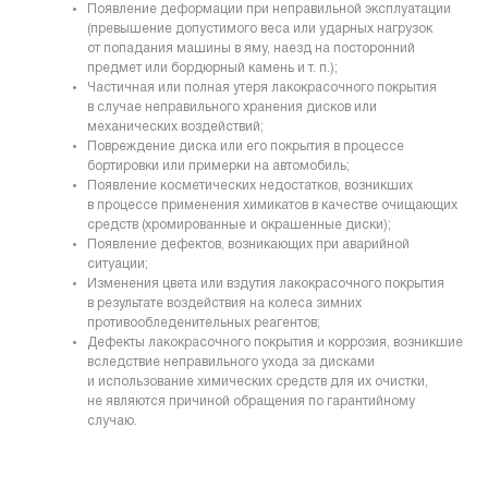
Появление деформации при неправильной эксплуатации
(превышение допустимого веса или ударных нагрузок
от попадания машины в яму, наезд на посторонний
предмет или бордюрный камень и т. п.);
Частичная или полная утеря лакокрасочного покрытия
в случае неправильного хранения дисков или
механических воздействий;
Повреждение диска или его покрытия в процессе
бортировки или примерки на автомобиль;
Появление косметических недостатков, возникших
в процессе применения химикатов в качестве очищающих
средств (хромированные и окрашенные диски);
Появление дефектов, возникающих при аварийной
ситуации;
Изменения цвета или вздутия лакокрасочного покрытия
в результате воздействия на колеса зимних
противообледенительных реагентов;
Дефекты лакокрасочного покрытия и коррозия, возникшие
вследствие неправильного ухода за дисками
и использование химических средств для их очистки,
не являются причиной обращения по гарантийному
случаю.