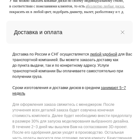
У нас можно заказать кованые диски по своему индивидуальному стилю,
в соответствии с пожеланиями клиентов, то есть
абсолютно любые диски
,
покрасить их в любой цвет, подобрать диаметр, вылет, разболтовку и т. д.
Доставка и оплата
Доставка по России и СНГ осуществляется
любой удобной
для Вас
транспортной компанией. Вы можете заказать доставку как
до пункта выдачи, так и по конкретному адресу. Услуги
транспортной компании Вы оплачиваете самостоятельно при
получении груза.
Сроки изготовления и доставки дисков в среднем
занимают 5−7
недель
Для оформления заказа свяжитесь с менеджером. После
уточнения всех деталей заказа будет озвучена конечная
стоимость комплекта. Далее будет необходимо внести предоплату
в размере 30% для запуска моделирования выбранного дизайна.
В течение 2−3 дней мы вышлем Вам на согласование 3D-проект.
После его одобрения диски уходят в производство. Остальная
часть оплаты вносится при отправке дисков клиенту. Качественная