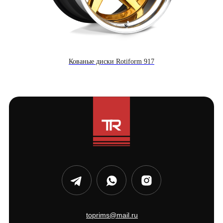
Кованые диски Rotiform 917
toprims@mail.ru