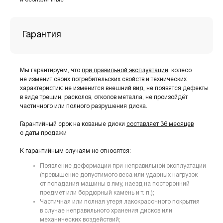
Гарантия
Мы гарантируем, что
при правильной эксплуатации
, колесо
не изменит своих потребительских свойств и технических
характеристик: не изменится внешний вид, не появятся дефекты
в виде трещин, расколов, отколов металла, не произойдёт
частичного или полного разрушения диска.
Гарантийный срок на кованые диски
составляет 36 месяцев
с даты продажи
К гарантийным случаям не относятся:
Появление деформации при неправильной эксплуатации
(превышение допустимого веса или ударных нагрузок
от попадания машины в яму, наезд на посторонний
предмет или бордюрный камень и т. п.);
Частичная или полная утеря лакокрасочного покрытия
в случае неправильного хранения дисков или
механических воздействий;