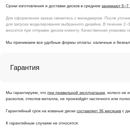
Сроки изготовления и доставки дисков в среднем
занимают 5−7
Для оформления заказа свяжитесь с менеджером. После уточнен
для запуска моделирования выбранного дизайна. В течение 2−3
вносится при отправке дисков клиенту. Качественная упаковка г
Мы принимаем все удобные формы оплаты: наличные и безна
Гарантия
Мы гарантируем, что
при правильной эксплуатации
, колесо не 
расколов, отколов металла, не произойдёт частичного или полн
Гарантийный срок на кованые диски
составляет 36 месяцев
с да
К гарантийным случаям не относятся: