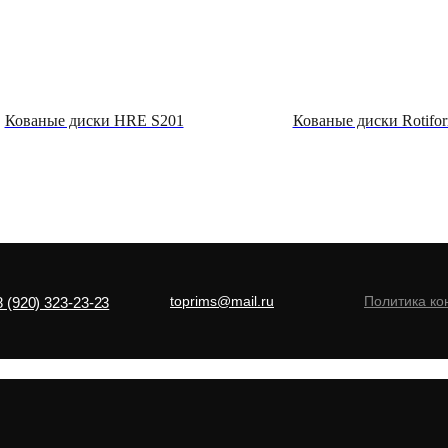
Кованые диски HRE S201
Кованые диски Rotif
toprims@mail.ru
Политика к
8 (920) 323-23-23