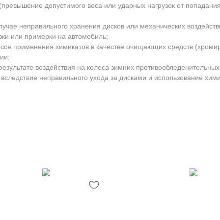
превышение допустимого веса или ударных нагрузок от попадани
лучае неправильного хранения дисков или механических воздейств
вки или примерки на автомобиль;
ессе применения химикатов в качестве очищающих средств (хроми
ии;
результате воздействия на колеса зимних противообледенительных
 вследствие неправильного ухода за дисками и использование хими