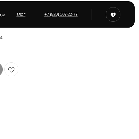
+7 (920) 307-22-77
БЛОГ
ТОР
4