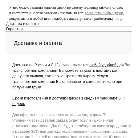
У нас можно заказать кованые диски по своему индивидуальному стилю,
в соответствии с пожеланиями клиентов, то есть
абсолютно любые диски
,
покрасить их в любой цвет, подобрать диаметр, вылет, разболтовку и т. д.
Доставка и оплата
Гарантия
Доставка и оплата
Доставка по России и СНГ осуществляется
любой удобной
для Вас
транспортной компанией. Вы можете заказать доставку как
до пункта выдачи, так и по конкретному адресу. Услуги
транспортной компании Вы оплачиваете самостоятельно при
получении груза.
Сроки изготовления и доставки дисков в среднем
занимают 5−7
недель
Для оформления заказа свяжитесь с менеджером. После
уточнения всех деталей заказа будет озвучена конечная
стоимость комплекта. Далее будет необходимо внести предоплату
в размере 30% для запуска моделирования выбранного дизайна.
В течение 2−3 дней мы вышлем Вам на согласование 3D-проект.