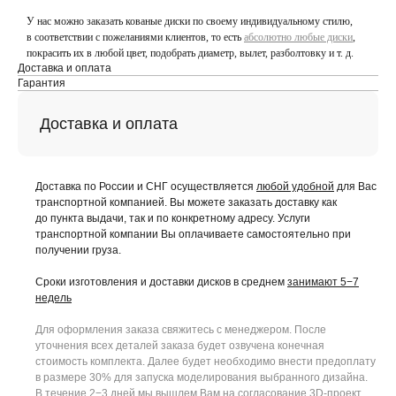
У нас можно заказать кованые диски по своему индивидуальному стилю,
в соответствии с пожеланиями клиентов, то есть
абсолютно любые диски
,
покрасить их в любой цвет, подобрать диаметр, вылет, разболтовку и т. д.
Доставка и оплата
Гарантия
Доставка и оплата
Доставка по России и СНГ осуществляется
любой удобной
для Вас
транспортной компанией. Вы можете заказать доставку как
до пункта выдачи, так и по конкретному адресу. Услуги
транспортной компании Вы оплачиваете самостоятельно при
получении груза.
Сроки изготовления и доставки дисков в среднем
занимают 5−7
недель
Для оформления заказа свяжитесь с менеджером. После
уточнения всех деталей заказа будет озвучена конечная
стоимость комплекта. Далее будет необходимо внести предоплату
в размере 30% для запуска моделирования выбранного дизайна.
В течение 2−3 дней мы вышлем Вам на согласование 3D-проект.