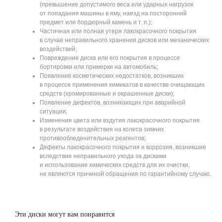
(превышение допустимого веса или ударных нагрузок
от попадания машины в яму, наезд на посторонний
предмет или бордюрный камень и т. п.);
Частичная или полная утеря лакокрасочного покрытия
в случае неправильного хранения дисков или механических
воздействий;
Повреждение диска или его покрытия в процессе
бортировки или примерки на автомобиль;
Появление косметических недостатков, возникших
в процессе применения химикатов в качестве очищающих
средств (хромированные и окрашенные диски);
Появление дефектов, возникающих при аварийной
ситуации;
Изменения цвета или вздутия лакокрасочного покрытия
в результате воздействия на колеса зимних
противообледенительных реагентов;
Дефекты лакокрасочного покрытия и коррозия, возникшие
вследствие неправильного ухода за дисками
и использование химических средств для их очистки,
не являются причиной обращения по гарантийному случаю.
Эти диски могут вам понравится