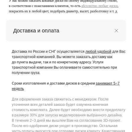
У нас можно заказать кованые диски по своему индивидуальному стилю,
в соответствии с пожеланиями клиентов, то есть
абсолютно любые диски
,
покрасить их в любой цвет, подобрать диаметр, вылет, разболтовку и т. д.
Доставка и оплата
Доставка по России и СНГ осуществляется
любой удобной
для Вас
транспортной компанией. Вы можете заказать доставку как
до пункта выдачи, так и по конкретному адресу. Услуги
транспортной компании Вы оплачиваете самостоятельно при
получении груза.
Сроки изготовления и доставки дисков в среднем
занимают 5−7
недель
Для оформления заказа свяжитесь с менеджером. После
уточнения всех деталей заказа будет озвучена конечная
стоимость комплекта. Далее будет необходимо внести предоплату
в размере 30% для запуска моделирования выбранного дизайна.
В течение 2−3 дней мы вышлем Вам на согласование 3D-проект.
После его одобрения диски уходят в производство. Остальная
часть оплаты вносится при отправке дисков клиенту. Качественная