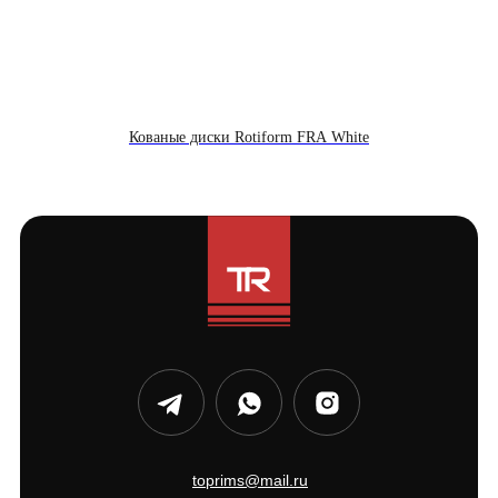
Кованые диски Rotiform FRA White
toprims@mail.ru