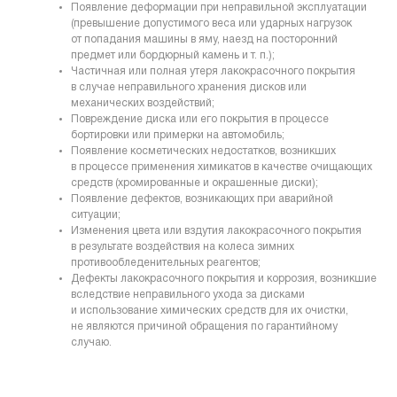
Появление деформации при неправильной эксплуатации
(превышение допустимого веса или ударных нагрузок
от попадания машины в яму, наезд на посторонний
предмет или бордюрный камень и т. п.);
Частичная или полная утеря лакокрасочного покрытия
в случае неправильного хранения дисков или
механических воздействий;
Повреждение диска или его покрытия в процессе
бортировки или примерки на автомобиль;
Появление косметических недостатков, возникших
в процессе применения химикатов в качестве очищающих
средств (хромированные и окрашенные диски);
Появление дефектов, возникающих при аварийной
ситуации;
Изменения цвета или вздутия лакокрасочного покрытия
в результате воздействия на колеса зимних
противообледенительных реагентов;
Дефекты лакокрасочного покрытия и коррозия, возникшие
вследствие неправильного ухода за дисками
и использование химических средств для их очистки,
не являются причиной обращения по гарантийному
случаю.