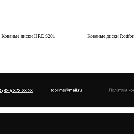
Кованые диски HRE S201
Кованые диски Rotif
toprims@mail.ru
Политика к
8 (920) 323-23-23