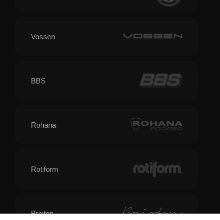
Vossen
BBS
Rohana
Rotiform
Brixton