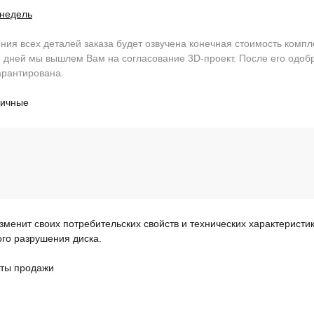
 недель
ия всех деталей заказа будет озвучена конечная стоимость компл
 дней мы вышлем Вам на согласование 3D-проект. После его одобр
арантирована.
личные
изменит своих потребительских свойств и технических характеристи
ого разрушения диска.
ты продажи