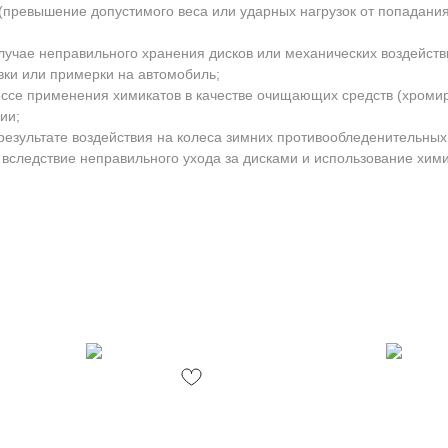
превышение допустимого веса или ударных нагрузок от попадани
лучае неправильного хранения дисков или механических воздейств
вки или примерки на автомобиль;
ессе применения химикатов в качестве очищающих средств (хроми
ии;
результате воздействия на колеса зимних противообледенительных
 вследствие неправильного ухода за дисками и использование хими