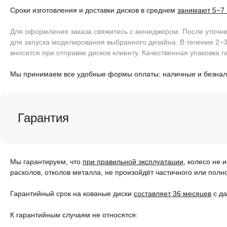
Сроки изготовления и доставки дисков в среднем
занимают 5−7
Для оформления заказа свяжитесь с менеджером. После уточнен
для запуска моделирования выбранного дизайна. В течение 2−3
вносится при отправке дисков клиенту. Качественная упаковка г
Мы принимаем все удобные формы оплаты: наличные и безна
Гарантия
Мы гарантируем, что
при правильной эксплуатации
, колесо не 
расколов, отколов металла, не произойдёт частичного или полн
Гарантийный срок на кованые диски
составляет 36 месяцев
с да
К гарантийным случаям не относятся: