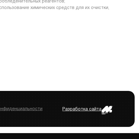
вообледенительных реагентов;
спользование химических средств для их очистки,
онфиденциальности
Разработка сайта