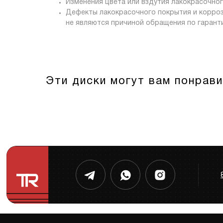
Изменения цвета или вздутия лакокрасочног
Дефекты лакокрасочного покрытия и коррози
не являются причиной обращения по гарант
Эти диски могут вам понрав