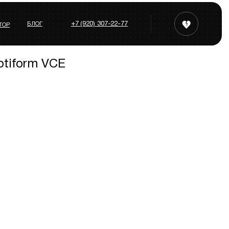
+7 (920) 307-22-77
БЛОГ
ТОР
otiform VCE