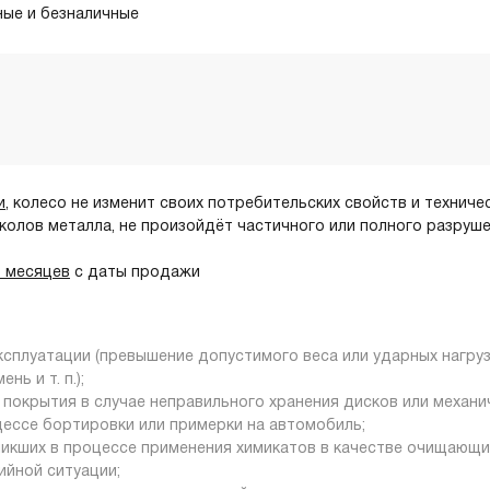
ные и безналичные
и
, колесо не изменит своих потребительских свойств и техниче
колов металла, не произойдёт частичного или полного разруше
6 месяцев
с даты продажи
сплуатации (превышение допустимого веса или ударных нагруз
ь и т. п.);
 покрытия в случае неправильного хранения дисков или механи
цессе бортировки или примерки на автомобиль;
никших в процессе применения химикатов в качестве очищающи
ийной ситуации;