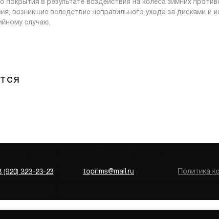
о покрытия в результате воздействия на колеса зимних проти
я, возникшие вследствие неправильного ухода за дисками и и
ийному случаю.
ится
8 (920) 323-23-23
toprims@mail.ru
Политика к