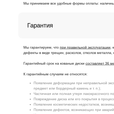
Мы принимаем все удобные формы оплаты: наличны
Гарантия
Мы гарантируем, что
при правильной эксплуатации
, 
дефекты в виде трещин, расколов, отколов металла, 
Гарантийный срок на кованые диски
составляет 36 м
К гарантийным случаям не относятся:
Появление деформации при неправильной эксп
предмет или бордюрный камень и т. п.);
Частичная или полная утеря лакокрасочного по
Повреждение диска или его покрытия в процес
Появление косметических недостатков, возник
Появление дефектов, возникающих при аварий