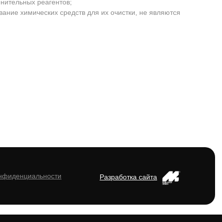
енительных реагентов;
ание химических средств для их очистки, не являются
онфиденциальности
Разработка сайта