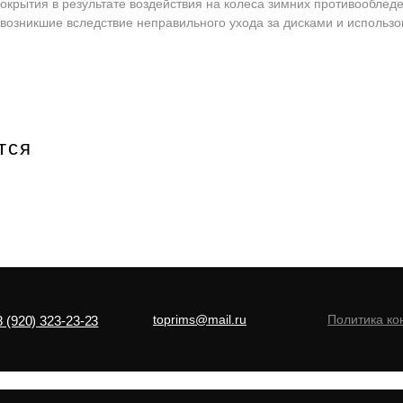
окрытия в результате воздействия на колеса зимних противооблед
возникшие вследствие неправильного ухода за дисками и использов
тся
toprims@mail.ru
Политика к
8 (920) 323-23-23