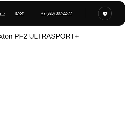
+7 (920) 307-22-77
БЛОГ
ТОР
rixton PF2 ULTRASPORT+