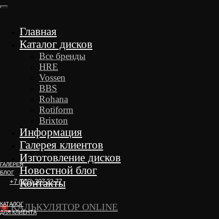
Главная
Каталог дисков
Все бренды
HRE
Vossen
BBS
Rohana
Rotiform
Brixton
Информация
Галерея клиентов
Изготовление дисков
ГАЛЕРЕЯ
Новостной блог
БЛОГ
Контакты
+7 (920) 307-22-77
КАТАЛОГ
◉
КАЛЬКУЛЯТОР ONLINE
ДЛЯ КЛИЕНТА