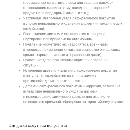
(превышение допустимого веса или ударных нагрузок
от попадания машины в яму, наезд на посторонний
предмет или бордюрный камень и т. п.);
Частичная или полная утеря лакокрасочного покрытия
в случае неправильного хранения дисков или механических
воздействий;
Повреждение диска или его покрытия в процессе
бортировки или примерки на автомобиль;
Появление косметических недостатков, возникших
в процессе применения химикатов в качестве очищающих
средств (хромированные и окрашенные диски);
Появление дефектов, возникающих при аварийной
ситуации;
Изменения цвета или вздутия лакокрасочного покрытия
в результате воздействия на колеса зимних
противообледенительных реагентов;
Дефекты лакокрасочного покрытия и коррозия, возникшие
вследствие неправильного ухода за дисками
и использование химических средств для их очистки,
не являются причиной обращения по гарантийному случаю.
Эти диски могут вам понравится