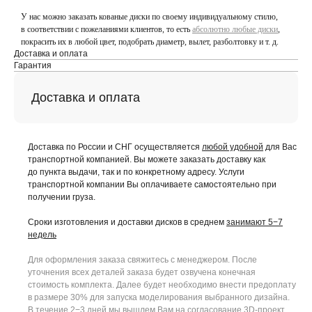
У нас можно заказать кованые диски по своему индивидуальному стилю,
в соответствии с пожеланиями клиентов, то есть
абсолютно любые диски
,
покрасить их в любой цвет, подобрать диаметр, вылет, разболтовку и т. д.
Доставка и оплата
Гарантия
Доставка и оплата
Доставка по России и СНГ осуществляется
любой удобной
для Вас
транспортной компанией. Вы можете заказать доставку как
до пункта выдачи, так и по конкретному адресу. Услуги
транспортной компании Вы оплачиваете самостоятельно при
получении груза.
Сроки изготовления и доставки дисков в среднем
занимают 5−7
недель
Для оформления заказа свяжитесь с менеджером. После
уточнения всех деталей заказа будет озвучена конечная
стоимость комплекта. Далее будет необходимо внести предоплату
в размере 30% для запуска моделирования выбранного дизайна.
В течение 2−3 дней мы вышлем Вам на согласование 3D-проект.