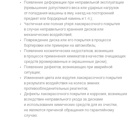
Появление деформации при неправильной эксплуатации
(превышение допустимого веса или ударных нагрузок
от попадания машины в яму, наезд на посторонний
предмет или бордюрный камень и т. п.);
Частичная или полная утеря лакокрасочного покрытия
в случае неправильного хранения дисков или
механических воздействий;
Повреждение диска или его покрытия в процессе
бортировки или примерки на автомобиль;
Появление косметических недостатков, возникших
в процессе применения химикатов в качестве очищающих
средств (хромированные и окрашенные диски);
Появление дефектов, возникающих при аварийной
ситуации;
Изменения цвета или вздутия лакокрасочного покрытия
в результате воздействия на колеса зимних
противообледенительных реагентов;
Дефекты лакокрасочного покрытия и коррозия, возникшие
вследствие неправильного ухода за дисками
и использование химических средств для их очистки,
не являются причиной обращения по гарантийному
случаю.