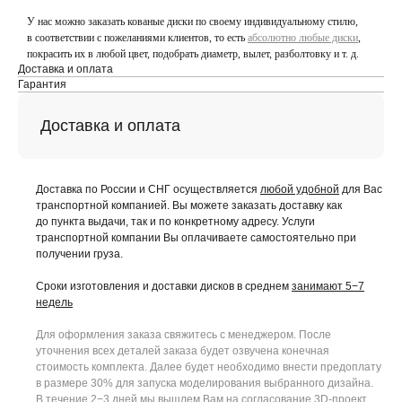
У нас можно заказать кованые диски по своему индивидуальному стилю,
в соответствии с пожеланиями клиентов, то есть
абсолютно любые диски
,
покрасить их в любой цвет, подобрать диаметр, вылет, разболтовку и т. д.
Доставка и оплата
Гарантия
Доставка и оплата
Доставка по России и СНГ осуществляется
любой удобной
для Вас
транспортной компанией. Вы можете заказать доставку как
до пункта выдачи, так и по конкретному адресу. Услуги
транспортной компании Вы оплачиваете самостоятельно при
получении груза.
Сроки изготовления и доставки дисков в среднем
занимают 5−7
недель
Для оформления заказа свяжитесь с менеджером. После
уточнения всех деталей заказа будет озвучена конечная
стоимость комплекта. Далее будет необходимо внести предоплату
в размере 30% для запуска моделирования выбранного дизайна.
В течение 2−3 дней мы вышлем Вам на согласование 3D-проект.