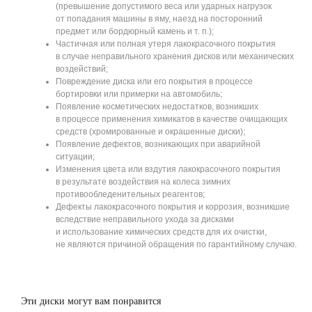
(превышение допустимого веса или ударных нагрузок
от попадания машины в яму, наезд на посторонний
предмет или бордюрный камень и т. п.);
Частичная или полная утеря лакокрасочного покрытия
в случае неправильного хранения дисков или механических
воздействий;
Повреждение диска или его покрытия в процессе
бортировки или примерки на автомобиль;
Появление косметических недостатков, возникших
в процессе применения химикатов в качестве очищающих
средств (хромированные и окрашенные диски);
Появление дефектов, возникающих при аварийной
ситуации;
Изменения цвета или вздутия лакокрасочного покрытия
в результате воздействия на колеса зимних
противообледенительных реагентов;
Дефекты лакокрасочного покрытия и коррозия, возникшие
вследствие неправильного ухода за дисками
и использование химических средств для их очистки,
не являются причиной обращения по гарантийному случаю.
Эти диски могут вам понравится