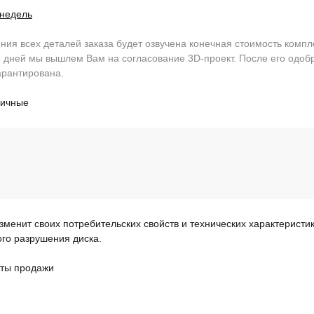
 недель
ия всех деталей заказа будет озвучена конечная стоимость компл
 дней мы вышлем Вам на согласование 3D-проект. После его одобр
арантирована.
личные
изменит своих потребительских свойств и технических характеристи
ого разрушения диска.
ты продажи