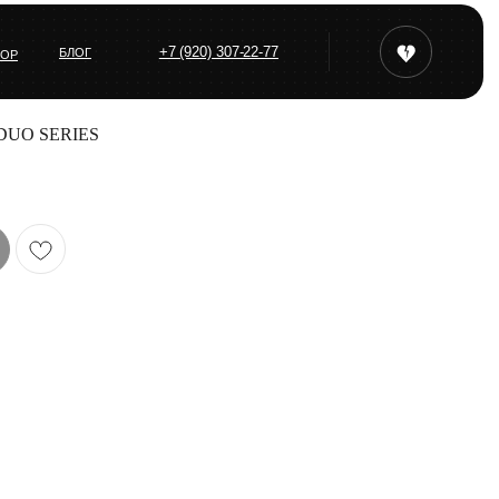
+7 (920) 307-22-77
БЛОГ
ТОР
 DUO SERIES