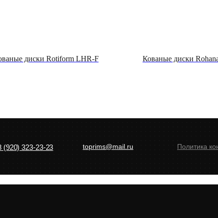
ованые диски Rotiform LHR-F
Кованые диски Rohan
toprims@mail.ru
Политика к
8 (920) 323-23-23