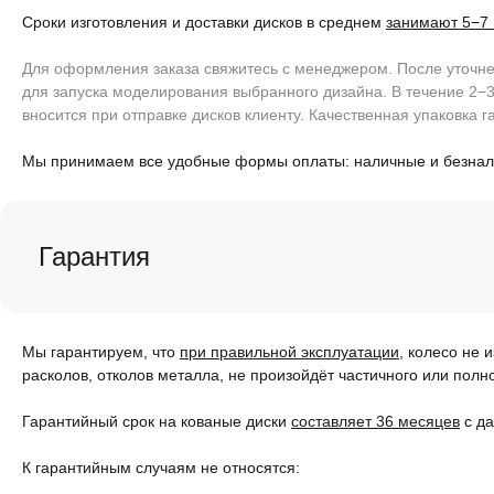
Сроки изготовления и доставки дисков в среднем
занимают 5−7
Для оформления заказа свяжитесь с менеджером. После уточнен
для запуска моделирования выбранного дизайна. В течение 2−3
вносится при отправке дисков клиенту. Качественная упаковка г
Мы принимаем все удобные формы оплаты: наличные и безна
Гарантия
Мы гарантируем, что
при правильной эксплуатации
, колесо не 
расколов, отколов металла, не произойдёт частичного или полн
Гарантийный срок на кованые диски
составляет 36 месяцев
с да
К гарантийным случаям не относятся: