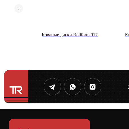
P106
Кованые диски Rotiform 917
К