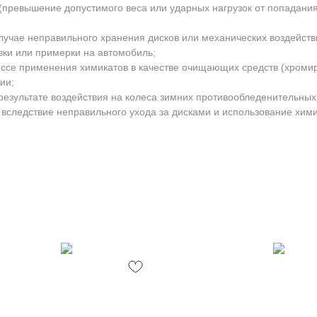
превышение допустимого веса или ударных нагрузок от попадани
лучае неправильного хранения дисков или механических воздейств
вки или примерки на автомобиль;
ессе применения химикатов в качестве очищающих средств (хроми
ии;
результате воздействия на колеса зимних противообледенительных
 вследствие неправильного ухода за дисками и использование хими