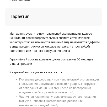
Гарантия
Мы гарантируем, что
при правильной эксплуатации
, колесо
не изменит своих потребительских свойств и технических
характеристик: не изменится внешний вид, не появятся дефекты
в виде трещин, расколов, отколов металла, не произойдёт
частичного или полного разрушения диска.
Гарантийный срок на кованые диски
составляет 36 месяцев
с даты продажи
К гарантийным случаям не относятся:
Появление деформации при неправильной эксплуатации
(превышение допустимого веса или ударных нагрузок
от попадания машины в яму, наезд на посторонний
предмет или бордюрный камень и т. п.);
Частичная или полная утеря лакокрасочного покрытия
в случае неправильного хранения дисков или
механических воздействий;